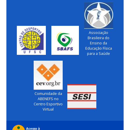
Associação
Brasileira do
Ensino da
Educação Física
para a Saúde
Comunidade da
ABENEFS no
Centro Esportivo
Virtual