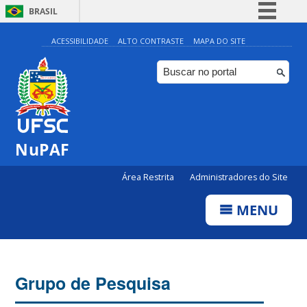
BRASIL
Simplifique!
ACESSIBILIDADE
ALTO CONTRASTE
MAPA DO SITE
Comunica BR
Participe
Acesso à informação
Legislação
NuPAF
Canais
Área Restrita
Administradores do Site
MENU
Grupo de Pesquisa